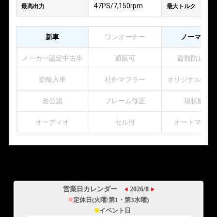
47PS/7,150rpm
最高出力
最大トルク
新車
ワンオーナー
ノーマル車
メーカー認定中古車
通販可
盗難防止装
逆輸入車
社外マフラー
オリジナルペイ
改公認
フレーム修正
現状販売
オーディオ
セル付
オートマチッ