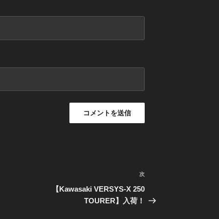
次
次
の
】
【Kawasaki VERSYS-X 250
投
TOURER】入荷！
稿