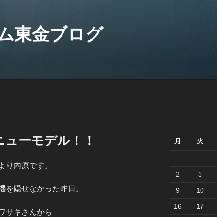
ム東金ブログ
ニューモデル！！
月
火
より内原です。
2
3
揺
を隠せなかった昨日。
9
10
16
17
ワサキさんから