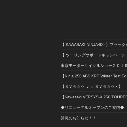
ビ
稿
ゲ
ー
シ
ョ
【 KAWASAKI NINJA400 】ブラ
ン
【 ツーリングサポートキャンペーン 
東京モーターサイクルショー２０１
【Ninja 250 ABS KRT Winter Test Ed
【ＳＶ６５０ ｖｓ ＳＶ６５０Ｘ】
【Kawasaki VERSYS-X 250 TOU
◆リニューアルオープンのご案内◆
緊急のお知らせ！！