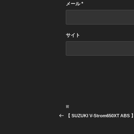
メール
*
サイト
投
前
過
稿
去
【 SUZUKI V-Strom650XT ABS 
の
ナ
投