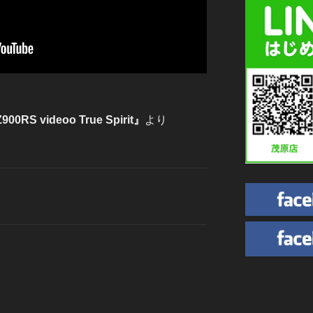
Z900RS videoo True Spirit』
より