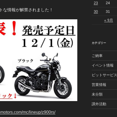
23
24
トな情報が解禁されました！
30
31
« 9月
カテゴリー
ご納車
イベント情報
ピットサービ
営業情報
未分類
課外活動
-motors.com/mc/lineup/z900rs/