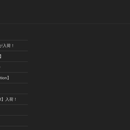
ックが入荷！
】
９
ition】
RER】入荷！