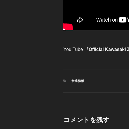
You Tube
『Official Kawasaki 
カ
営業情報
テ
ゴ
リ
ー
コメントを残す