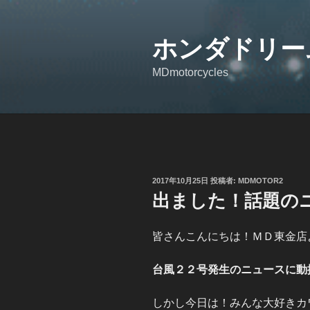
コ
ン
ホンダドリー
テ
ン
MDmotorcycles
ツ
へ
ス
キ
ッ
プ
投
2017年10月25日
投稿者:
MDMOTOR2
稿
出ました！話題の
日:
皆さんこんにちは！ＭＤ東金店
台風２２号発生のニュースに動
しかし今日は！みんな大好きカ