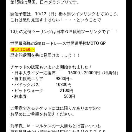
第15戦は母国、日本グランプリです。
開催予定は、10/12（日）栃木県ツインリンクもてぎにて。
これは絶対見逃す手はない！・・・ということで
10月の定例ツーリングは日本ＧＰ観戦ツーリングです！！
世界最高峰の2輪ロードレース世界選手権MOTO GP
歴史的瞬間を共に見届けましょう！！
チケットの販売もいよいよ開始されました！
・日本人ライダー応援席 16000～20000円（特典付）
・自由観戦エリア 9300円～
・パドックパス 10300円
・ピットウォーク 2100円
・駐車券 500円
ご用意できるチケットにはに限りがありますので
お早めにご希望をお伝えください。
前半戦、Ｍ・マルケスの一人勝ちとは言いつつも
毎戦見逃せない展開が繰り広げられるＭＯＴＯ ＧＰ。