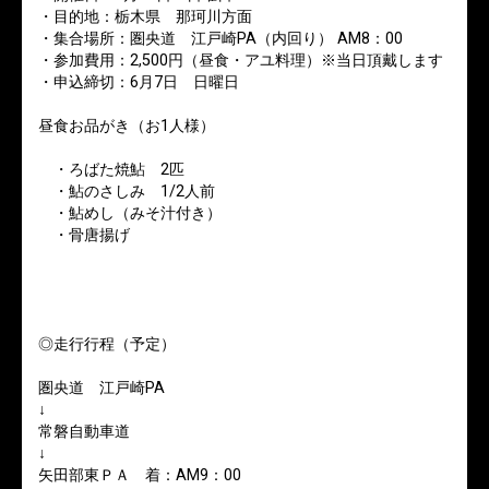
・目的地：栃木県 那珂川方面
・集合場所：圏央道 江戸崎PA（内回り） AM8：00
・参加費用：2,500円（昼食・アユ料理）※当日頂戴します
・申込締切：6月7日 日曜日
昼食お品がき（お1人様）
・ろばた焼鮎 2匹
・鮎のさしみ 1/2人前
・鮎めし（みそ汁付き）
・骨唐揚げ
◎走行行程（予定）
圏央道 江戸崎PA
↓
常磐自動車道
↓
矢田部東ＰＡ 着：AM9：00