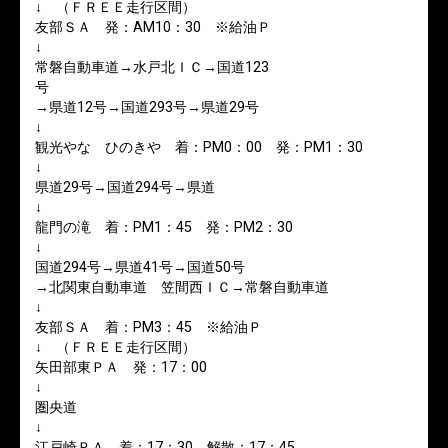
↓ （ＦＲＥＥ走行区間）
友部ＳＡ 発：AM10：30 ※給油Ｐ
↓
常磐自動車道→水戸北ＩＣ→国道123
号
→県道12号→国道293号→県道29号
↓
観光やな ひのきや 着：PM0：00 発：PM1：30
↓
県道29号→国道294号→県道
↓
龍門の滝 着：PM1：45 発：PM2：30
↓
国道294号→県道41号→国道50号
→北関東自動車道 笠間西ＩＣ→常磐自動車道
↓
友部ＳＡ 着：PM3：45 ※給油Ｐ
↓ （ＦＲＥＥ走行区間）
矢田部東ＰＡ 発：17：00
↓
圏央道
↓
江戸崎ＰＡ 着：17：30 解散：17：45