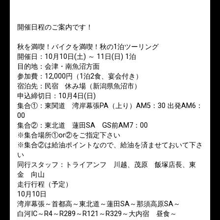
開催日程のご案内です！
秋を満喫！バイクを満喫！秋の1泊ツーリング
開催日：10月10日(土) ～ 11日(日) 1泊
目的地：会津・南魚沼方面
参加費：12,000円（1泊2食、宴会付き）
宿泊先：民宿 休み場（新潟県魚沼市）
申込締切日：10月4日(日)
集合①：東関道 湾岸幕張PA（上り）AM5：30 出発AM6：
00
集合②：東北道 蓮田SA GS前AM7：00
※集合場所①or②をご指定下さい
※集合②は給油ポイントなので、給油を済ませておいて下さ
い
同行スタッフ：トライアンフ 川越、茂原 飯塚店長、東
金 向山
走行行程（予定）
10月10日
湾岸幕張～首都高～東北道～蓮田SA～那須高原SA～
白河IC～R4～R289～R121～R329～大内宿 昼食～