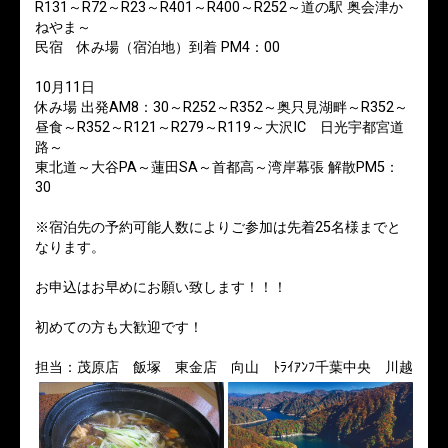
R131～R72～R23～R401～R400～R252～道の駅 奥会津か
ねやま～
民宿 休み場（宿泊地）到着 PM4：00
10月11日
休み場 出発AM8：30～R252～R352～奥只見湖畔～R352～
昼食～R352～R121～R279～R119～大沢IC 日光宇都宮道
路～
東北道～大谷PA～蓮田SA～首都高～湾岸幕張 解散PM5：
30
※宿泊先の予約可能人数によりご参加は先着25名様までと
なります。
お申込はお早めにお願い致します！！！
初めての方も大歓迎です！
担当：茂原店 飯塚 東金店 向山 ﾄﾗｲｱﾝﾌ千葉中央 川越