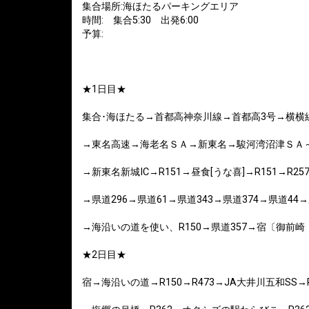
集合場所:海ほたるパーキングエリア
時間: 集合5:30 出発6:00
予算:
★1日目★
集合･海ほたる→首都高神奈川線→首都高3号→横横
→東名高速→海老名ＳＡ→新東名→駿河湾沼津ＳＡ～
→新東名新城IC→R151→昼食[うな喜]→R151→R25
→県道296→県道61→県道343→県道374→県道4
→海沿いの道を使い、R150→県道357→宿〔御前崎
★2日目★
宿→海沿いの道→R150→R473→JA大井川五和SS→R