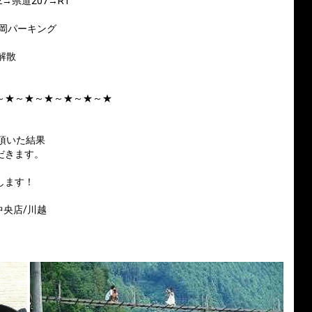
→県道207→R1
静岡パーキング
･解散
～★～★～★～★～★～★
頂いた結果
だきます。
します！
中央店/川越