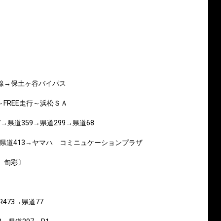
線→保土ヶ谷バイパス
FREE走行～浜松ＳＡ
7→県道359→県道299→県道68
4→県道413→ヤマハ コミニュケーションプラザ
 旬彩〕
473→県道77