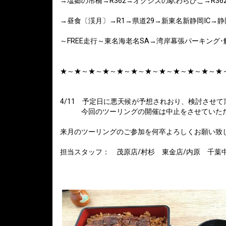
→塩郷の吊橋→R362→オクシズの駅わらびこ→R362
→昼食〔渓月〕→R1→県道29→新東名新静岡IC→
～FREE走行～東名海老名SA→湾岸幕張パーキング
★～★～★～★～★～★～★～★～★～★～★～★
4/11 予定日に悪天候が予想されおり、検討させて
今回のツーリングの開催は中止をさせていた
来月のツーリングのご参加を何卒よろしくお願い致
担当スタッフ： 茂原店/村杉 東金店/内原 千葉