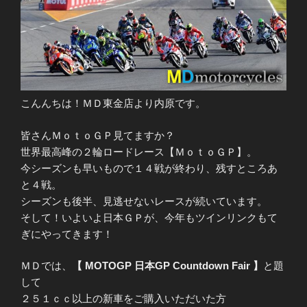
こんんちは！ＭＤ東金店より内原です。
皆さんＭｏｔｏＧＰ見てますか？
世界最高峰の２輪ロードレース【ＭｏｔｏＧＰ】。
今シーズンも早いもので１４戦が終わり、残すところあ
と４戦。
シーズンも後半、見逃せないレースが続いています。
そして！いよいよ日本ＧＰが、今年もツインリンクもて
ぎにやってきます！
ＭＤでは、
【 MOTOGP 日本GP Countdown Fair 】
と題
して
２５１ｃｃ以上の新車をご購入いただいた方