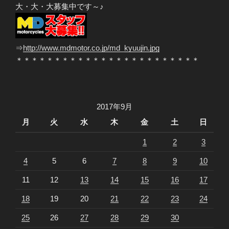
大・大・大募集中です～♪
⇒
http://www.mdmotor.co.jp/md_kyuujin.jpg
＊＊＊＊＊＊＊＊＊＊＊＊＊＊＊＊＊＊＊＊＊＊＊＊
2017年9月
月
火
水
木
金
土
日
1
2
3
4
5
6
7
8
9
10
11
12
13
14
15
16
17
18
19
20
21
22
23
24
25
26
27
28
29
30