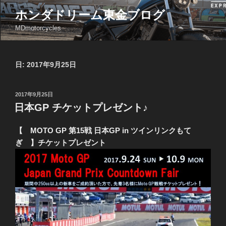
コ
ホンダドリーム東金ブログ
ン
MDmotorcycles
テ
ン
ツ
日: 2017年9月25日
へ
ス
キ
投
2017年9月25日
ッ
稿
日本GP チケットプレゼント♪
日:
プ
【 MOTO GP 第15戦 日本GP in ツインリンクもて
ぎ 】チケットプレゼント