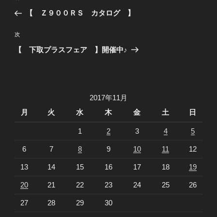
稿
去
【 Ｚ９００ＲＳ カタログ 】
ナ
の
ビ
投
次
次
稿
ゲ
の
【 下取プラスフェア 】開催中♪
投
ー
稿
シ
ョ
2017年11月
ン
月
火
水
木
金
土
日
1
2
3
4
5
6
7
8
9
10
11
12
13
14
15
16
17
18
19
20
21
22
23
24
25
26
27
28
29
30