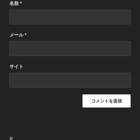
名前
*
メール
*
サイト
投
過
前