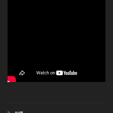
カ
未分類