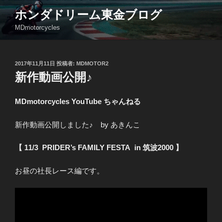
コ
ホンダドリーム東金ブログ
ン
MDmotorcycles
テ
ン
ツ
投
2017年11月11日
投稿者:
MDMOTOR2
へ
稿
新作動画公開♪
ス
日:
キ
ッ
MDmotorcycles YouTube ちゃんねる
プ
新作動画公開しました♪ by あきんこ
【 11/3 PRIDER’s FAMILY FESTA in 筑波2000 】
お昼の社長レース編です。