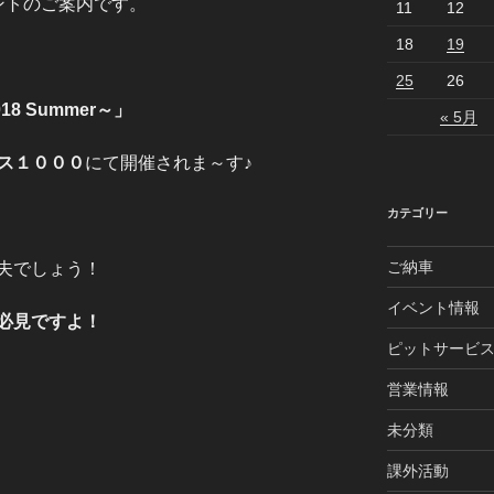
ントのご案内です。
11
12
18
19
25
26
2018 Summer～」
« 5月
ス１０００
にて開催されま～す♪
カテゴリー
ご納車
夫でしょう！
イベント情報
必見ですよ！
ピットサービ
営業情報
未分類
課外活動