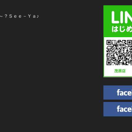
～？Ｓｅｅ－Ｙａ♪