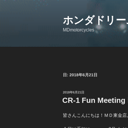
コ
ン
ホンダドリー
テ
ン
MDmotorcycles
ツ
へ
ス
キ
ッ
プ
日: 2018年6月21日
投
2018年6月21日
稿
CR-1 Fun Meeting
日:
皆さんこんにちは！ＭＤ東金店