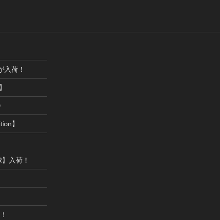
ックが入荷！
】
９
ition】
RER】入荷！
！！