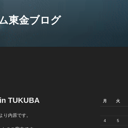
ム東金ブログ
 in TUKUBA
月
火
より内原です。
4
5