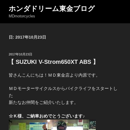
コ
ホンダドリーム東金ブログ
ン
MDmotorcycles
テ
ン
ツ
日: 2017年10月23日
へ
ス
キ
投
2017年10月23日
ッ
稿
【 SUZUKI V-Strom650XT ABS 】
日:
プ
皆さんこんにちは！ＭＤ東金店より内原です。
ＭＤモーターサイクルスからバイクライフをスタートし
た
新たなお仲間をご紹介いたします。
☆Ｋ様、ご納車おめでとうございます♪