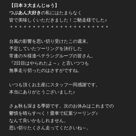
【日本３大まんじゅう】
つぶあん大好き
の私にはたまらなく
皆で美味しくいただきました！ご馳走様でした♪
＊＊＊＊＊＊＊＊＊＊＊＊＊＊＊＊＊＊＊＊＊＊
台風の影響を思い切り受けたこの週末。
予定していたツーリングを決行した
常連のＮ様達ベテラングループの皆さん。
『2日目はやられたよ～』と言いつつも
無事走り切ったのはさすがですね。
いつも頂くお土産にスタッフ一同感謝です。
本当にありがとうございました♪
さぁ秋も深まる季節です。次のお休みはこれまでの
鬱憤を晴らすべく！愛車で紅葉ツーリング♪
なんて良いかもしれません。
思い切りたくさん走ってくださいね～。