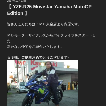
投
2017年10月23日
稿
【 YZF-R25 Movistar Yamaha MotoGP
日:
Edition 】
皆さんこんにちは！ＭＤ東金店より内原です。
ＭＤモーターサイクルスからバイクライフをスタートし
た
新たなお仲間をご紹介いたします。
☆Ｓ様、ご納車おめでとうございます♪