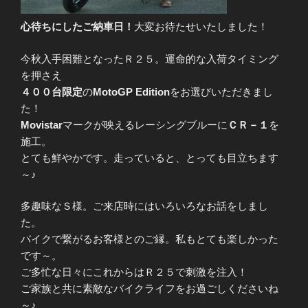
心待ちにしたご納車日！
大変お待たせいたしました！
今秋入手困難となったＲ２５。運命的な入荷タイミング
を押さえ
４００台限定
の
MotoGP Edition
をお選びいただきまし
た！
Movistar
マークが映えるレーシングブルーに
ＣＲ－１
を
施工。
とても鮮やかです。走っていると、とっても目立ちます
～♪
多趣味なＳ様。ご来店時にはいろいろなお話をしまし
た。
バイクで繋がるお客様とのご縁。私もとても楽しかった
です～。
ご多忙な日々にこれからはＲ２５で刺激を注入！
ご家族と共に素敵なバイクライフをお過ごしくださいね
～♪