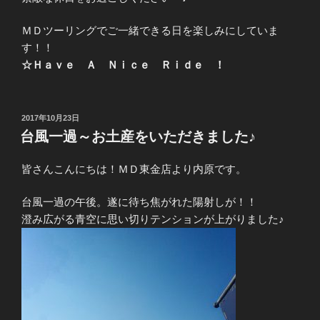
ＭＤツーリングでご一緒できる日を楽しみにしていま
す！！
☆Ｈａｖｅ Ａ Ｎｉｃｅ Ｒｉｄｅ ！
投
2017年10月23日
稿
台風一過～お土産をいただきました♪
日:
皆さんこんにちは！ＭＤ東金店より内原です。
台風一過の午後。遂に待ち焦がれた陽射しが！！
澄み広がる青空に思い切りテンションが上がりました♪