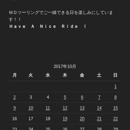
ＭＤツーリングでご一緒できる日を楽しみにしていま
す！！
Ｈａｖｅ Ａ Ｎｉｃｅ Ｒｉｄｅ ！
2017年10月
月
火
水
木
金
土
日
1
2
3
4
5
6
7
8
9
10
11
12
13
14
15
16
17
18
19
20
21
22
23
24
25
26
27
28
29